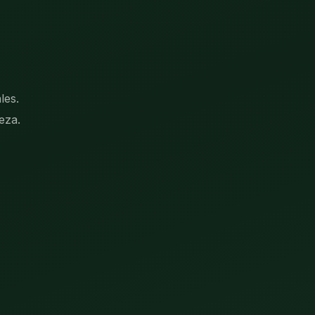
les.
eza.